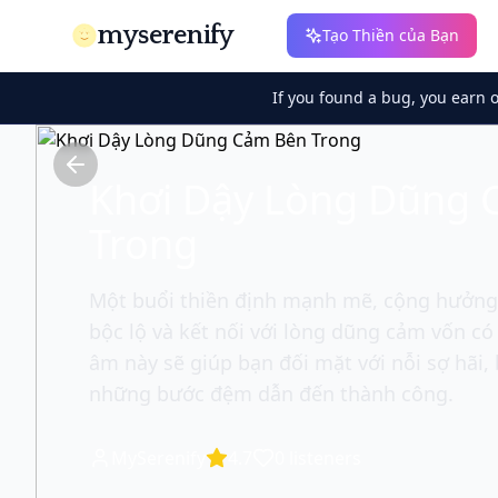
myserenify
Tạo Thiền của Bạn
If you found a bug, you earn 
Khơi Dậy Lòng Dũng 
Trong
Một buổi thiền định mạnh mẽ, cộng hưởng
bộc lộ và kết nối với lòng dũng cảm vốn có
âm này sẽ giúp bạn đối mặt với nỗi sợ hãi,
những bước đệm dẫn đến thành công.
MySerenify
4.7
0
listeners