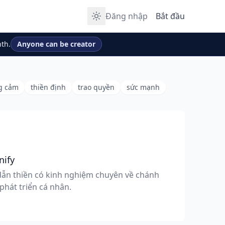
Đăng nhập
Bắt đầu
th.
Anyone can be creator
g cảm
thiền định
trao quyền
sức mạnh
nify
ẫn thiền có kinh nghiệm chuyên về chánh
phát triển cá nhân.