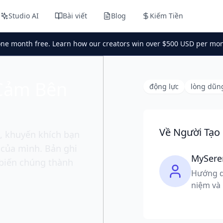
Studio AI
Bài viết
Blog
Kiếm Tiền
one month free. Learn how our creators win over $500 USD per mon
Cảm Bên
động lực
lòng dũn
Về Người Tạo
, khuyến khích bạn
 của mình. Bản ghi
MySere
 biến chúng thành
Hướng d
niệm và 