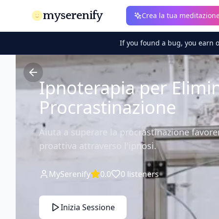
myserenify
Crea la tua meditazion
If you found a bug, you earn 
Ipnoterapia per Elimin
Procrastinazione
Aiuta a superare la procrastinazione favor
proattiva attraverso l'ipnosi.
MySerenify
0.0
0
listeners
Inizia Sessione