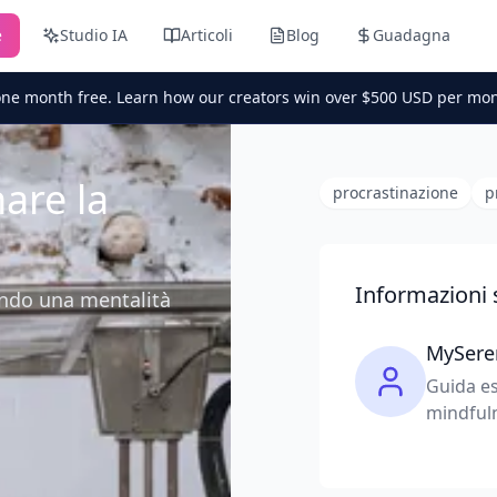
e
Studio IA
Articoli
Blog
Guadagna
one month free. Learn how our creators win over $500 USD per mon
are la
procrastinazione
p
Informazioni 
endo una mentalità
MySere
Guida es
mindfuln