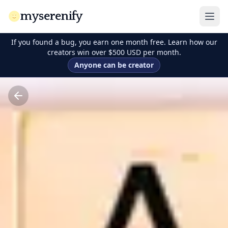
myserenify
If you found a bug, you earn one month free. Learn how our
creators win over $500 USD per month.
Anyone can be creator