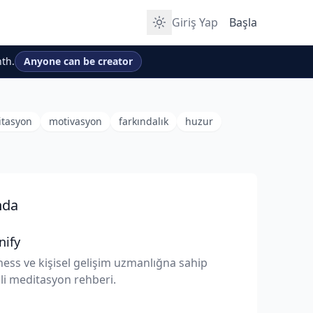
Giriş Yap
Başla
th.
Anyone can be creator
tasyon
motivasyon
farkındalık
huzur
nda
nify
ess ve kişisel gelişim uzmanlığna sahip
i meditasyon rehberi.