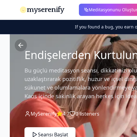
myserenify
Meditasyonunu Oluştu
If you found a bug, you earn 
Endişelerden Kurtulu
Bu güçlü meditasyon seansı, dikkatinizi o
uzaklaştırarak pozitiflik, huzur ve içsel ding
sükunet ve olumlamalara yönlendirmeye yar
Kaos içinde sakinlik arayan herkes için ideal
MySerenify
4.7
0
listeners
Seansı Başlat