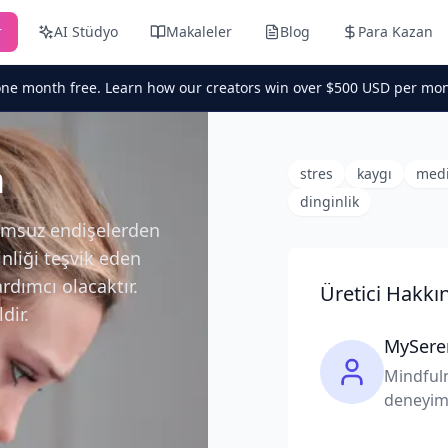
r
AI Stüdyo
Makaleler
Blog
Para Kazan
one month free. Learn how our creators win over $500 USD per mon
n
stres
kaygı
medi
dinginlik
lumsuz endişelerden
inliği teşvik eden
dımcı olacaktır.
Üretici Hakkı
dir.
MySere
Mindfuln
deneyiml