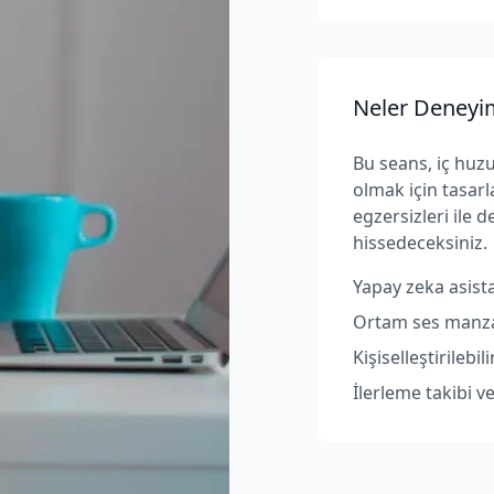
Neler Deneyi
Bu seans, iç huz
olmak için tasarl
egzersizleri ile 
hissedeceksiniz.
Yapay zeka asista
Ortam ses manzar
Kişiselleştirileb
İlerleme takibi v