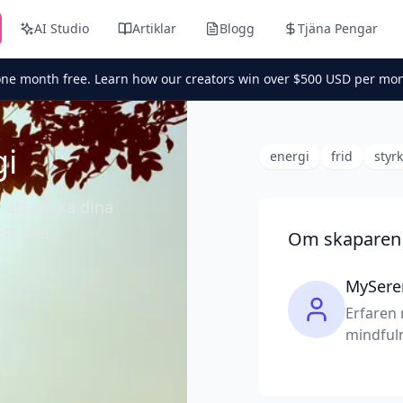
AI Studio
Artiklar
Blogg
Tjäna Pengar
one month free. Learn how our creators win over $500 USD per mon
gi
energi
frid
styr
r att väcka dina
ett mer
Om skaparen
MySere
Erfaren 
mindfuln