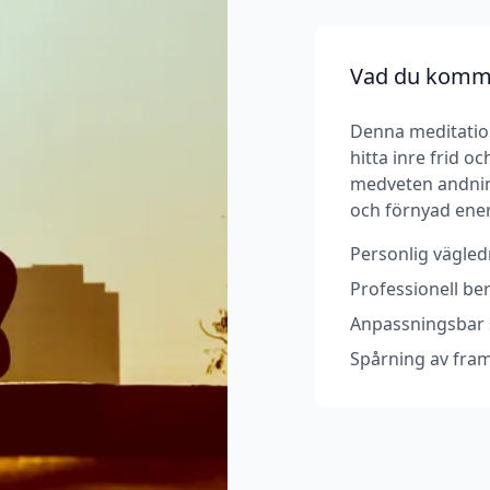
Vad du komme
Denna meditation
hitta inre frid 
medveten andnin
och förnyad ener
Personlig vägledn
Professionell b
Anpassningsbar s
Spårning av fram