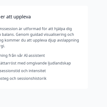
r att uppleva
ssession är utformad för att hjälpa dig
och balans. Genom guidad visualisering och
g kommer du att uppleva djup avslappning
gi.
ing från vår AI-assistent
erättarröst med omgivande ljudlandskap
essionstid och intensitet
steg och sessionshistorik