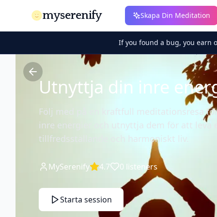
myserenify
Skapa Din Meditation
If you found a bug, you earn 
Utnyttja din inre ener
Följ med på en kraftfull meditationsresa fö
inre energier och utnyttja dem för att leva 
tillfredsställande och harmoniskt liv.
MySerenify
4.7
0
listeners
Starta session