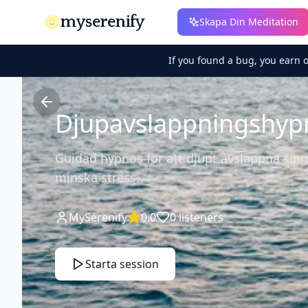
myserenify
Skapa Din Meditation
If you found a bug, you earn 
Djupavslappningshyp
Guidad hypnos för att djupt avslappna sin
minska stress.
MySerenify
0.0
0
listeners
Starta session