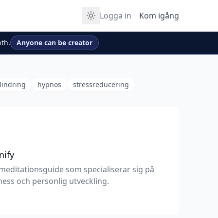
Logga in
Kom igång
th.
Anyone can be creator
lindring
hypnos
stressreducering
nify
meditationsguide som specialiserar sig på
ess och personlig utveckling.