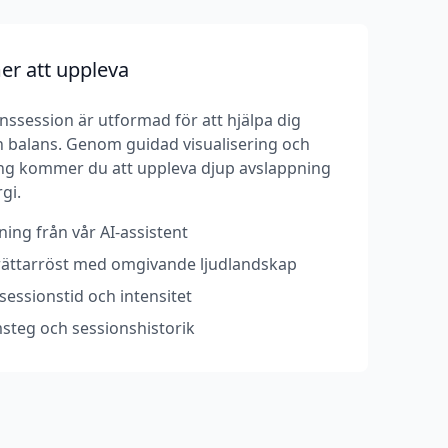
r att uppleva
ssession är utformad för att hjälpa dig
och balans. Genom guidad visualisering och
g kommer du att uppleva djup avslappning
gi.
ing från vår AI-assistent
erättarröst med omgivande ljudlandskap
essionstid och intensitet
steg och sessionshistorik