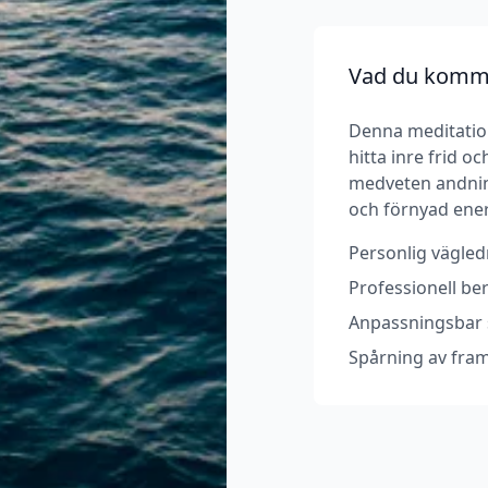
Vad du komme
Denna meditation
hitta inre frid 
medveten andnin
och förnyad ener
Personlig vägledn
Professionell b
Anpassningsbar s
Spårning av fram