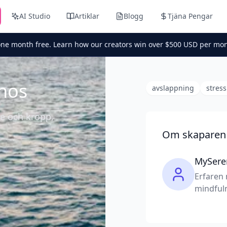
AI Studio
Artiklar
Blogg
Tjäna Pengar
one month free. Learn how our creators win over $500 USD per mon
nos
avslappning
stress
ne och kropp,
Om skaparen
MySere
Erfaren 
mindfuln