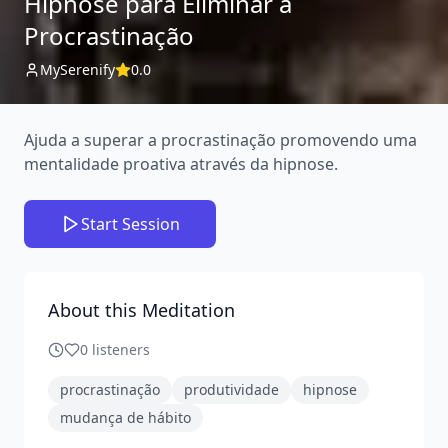
Hipnose para Eliminar a
Procrastinação
MySerenify
0.0
Ajuda a superar a procrastinação promovendo uma
mentalidade proativa através da hipnose.
Start Session
About this Meditation
0
listeners
procrastinação
produtividade
hipnose
mudança de hábito