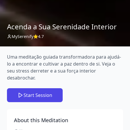
Acenda a Sua Serenidade Interior
MySerenify
4.7
Uma meditação guiada transformadora para ajudá-
lo a encontrar e cultivar a paz dentro de si. Veja o
seu stress derreter e a sua força interior
desabrochar.
Start Session
About this Meditation