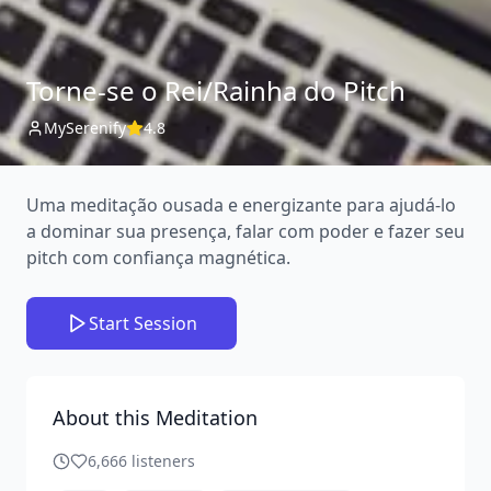
Torne-se o Rei/Rainha do Pitch
MySerenify
4.8
Uma meditação ousada e energizante para ajudá-lo
a dominar sua presença, falar com poder e fazer seu
pitch com confiança magnética.
Start Session
About this Meditation
6,666
listeners