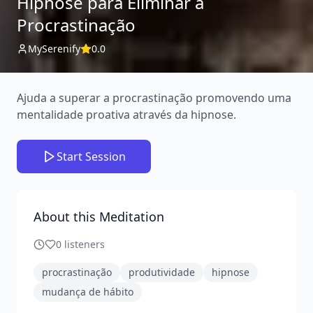
Hipnose para Eliminar a
Procrastinação
MySerenify
0.0
Ajuda a superar a procrastinação promovendo uma
mentalidade proativa através da hipnose.
Start Session
About this Meditation
0
listeners
procrastinação
produtividade
hipnose
mudança de hábito