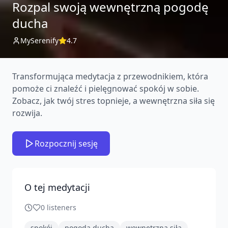
Rozpal swoją wewnętrzną pogodę
ducha
MySerenify
4.7
Transformująca medytacja z przewodnikiem, która
pomoże ci znaleźć i pielęgnować spokój w sobie.
Zobacz, jak twój stres topnieje, a wewnętrzna siła się
rozwija.
Rozpocznij sesję
O tej medytacji
0
listeners
spokój
pogoda ducha
wewnętrzna siła