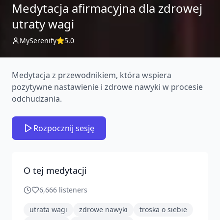
Medytacja afirmacyjna dla zdrowej
utraty wagi
MySerenify
5.0
Medytacja z przewodnikiem, która wspiera
pozytywne nastawienie i zdrowe nawyki w procesie
odchudzania.
Rozpocznij sesję
O tej medytacji
6,666
listeners
utrata wagi
zdrowe nawyki
troska o siebie