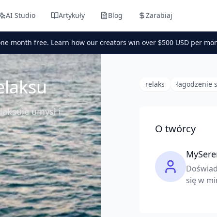
AI Studio
Artykuły
Blog
Zarabiaj
one month free. Learn how our creators win over $500 USD per mon
elaksu
relaks
łagodzenie 
laksuje umysł i
O twórcy
MySere
Doświad
się w mi