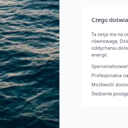
Czego doświa
Ta sesja ma na c
równowagę. Dzię
oddychaniu dośw
energii.
Spersonalizowan
Profesjonalna n
Możliwość dostos
Śledzenie postępó