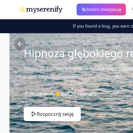
myserenify
Stwórz medytację
If you found a bug, you earn 
Hipnoza głębokiego r
Hipnoza z przewodnikiem, która głęboko re
ciało, łagodząc stres.
MySerenify
0.0
0
listeners
Rozpocznij sesję