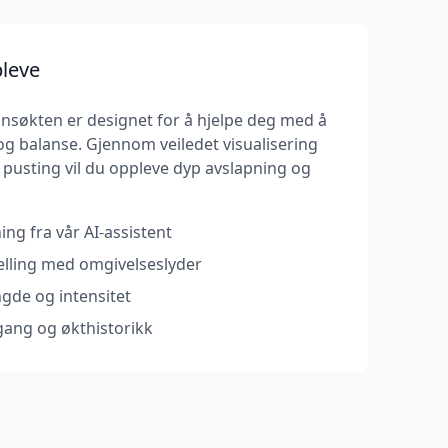
pleve
søkten er designet for å hjelpe deg med å
 og balanse. Gjennom veiledet visualisering
usting vil du oppleve dyp avslapning og
ing fra vår AI-assistent
telling med omgivelseslyder
ngde og intensitet
gang og økthistorikk