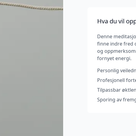
Hva du vil op
Denne meditasjon
finne indre fred
og oppmerksom p
fornyet energi.
Personlig veiledn
Profesjonell for
Tilpassbar øktle
Sporing av frem