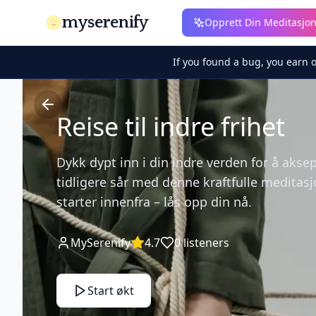
myserenify
Opprett Din Meditasjo
If you found a bug, you earn 
Reise til indre frihet
Dykk dypt inn i din indre verden for å akse
tidligere sår med denne kraftfulle meditasj
starter innenfra – lås opp din nå.
MySerenify
4.7
0
listeners
Start økt