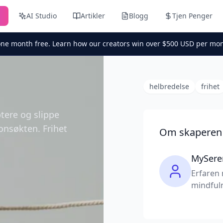
n
AI Studio
Artikler
Blogg
Tjen Penger
one month free. Learn how our creators win over $500 USD per mon
helbredelse
frihet
ptere og slippe
onsøkten. Frihet
Om skaperen
MySere
Erfaren 
mindfuln