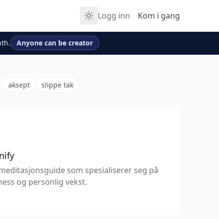
Logg inn
Kom i gang
th.
Anyone can be creator
aksept
slippe tak
nify
meditasjonsguide som spesialiserer seg på
ess og personlig vekst.