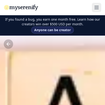
myserenify
If you found a bug, you earn one month free. Learn how our
creators win over $500 USD per month.
Anyone can be creator