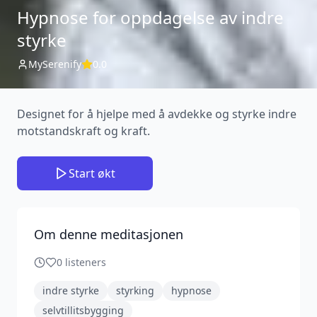
Hypnose for oppdagelse av indre
styrke
MySerenify
0.0
Designet for å hjelpe med å avdekke og styrke indre
motstandskraft og kraft.
Start økt
Om denne meditasjonen
0
listeners
indre styrke
styrking
hypnose
selvtillitsbygging