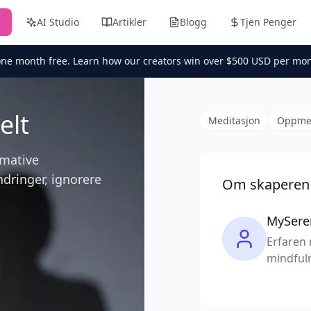
n
AI Studio
Artikler
Blogg
Tjen Penger
one month free. Learn how our creators win over $500 USD per mon
elt
Meditasjon
Oppme
rmative
ndringer, ignorere
Om skaperen
MySere
Erfaren 
mindfuln