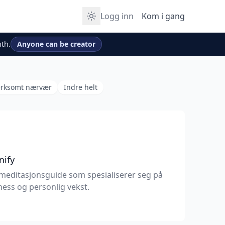
Logg inn
Kom i gang
th.
Anyone can be creator
rksomt nærvær
Indre helt
nify
meditasjonsguide som spesialiserer seg på
ess og personlig vekst.