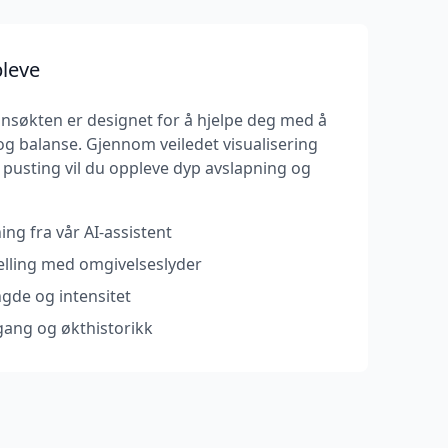
pleve
søkten er designet for å hjelpe deg med å
 og balanse. Gjennom veiledet visualisering
usting vil du oppleve dyp avslapning og
ing fra vår AI-assistent
telling med omgivelseslyder
ngde og intensitet
gang og økthistorikk