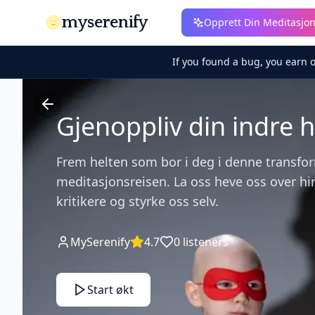
myserenify
Opprett Din Meditasjo
If you found a bug, you earn 
Gjenoppliv din indre h
Frem helten som bor i deg i denne transfo
meditasjonsreisen. La oss heve oss over hi
kritikere og styrke oss selv.
MySerenify
4.7
0
listeners
Start økt