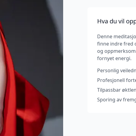
Hva du vil op
Denne meditasjon
finne indre fred
og oppmerksom p
fornyet energi.
Personlig veiledn
Profesjonell for
Tilpassbar øktle
Sporing av frem