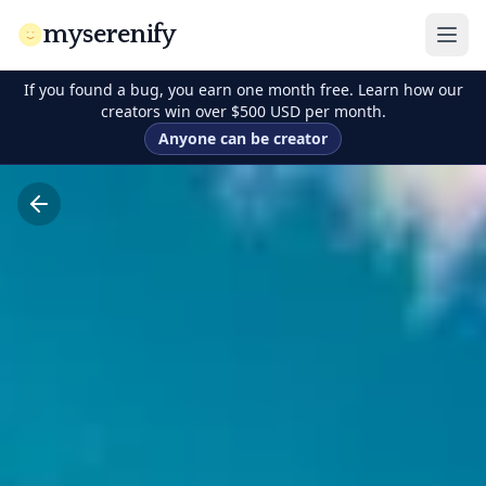
myserenify
If you found a bug, you earn one month free. Learn how our
creators win over $500 USD per month.
Anyone can be creator