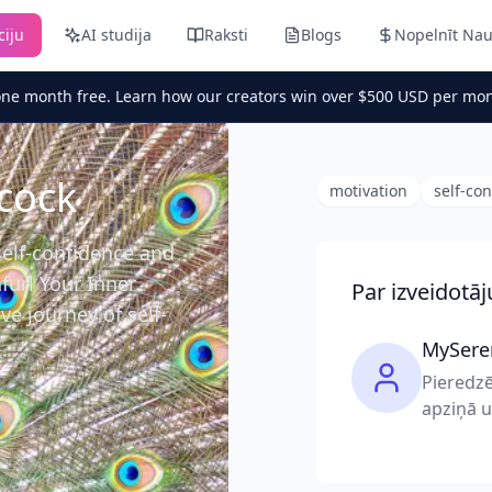
ciju
AI studija
Raksti
Blogs
Nopelnīt Na
one month free. Learn how our creators win over $500 USD per mon
cock
motivation
self-co
elf-confidence and
furl Your Inner
Par izveidotāj
e journey of self-
MySere
Pieredzē
apziņā 