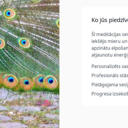
Ko jūs piedzīv
Šī meditācijas ses
iekšējo mieru un 
apzinātu elpošanu
atjaunotu enerģi
Personalizēts va
Profesionāls stā
Pielāgojama sesi
Progresa izsekoš