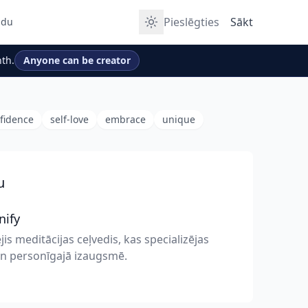
Pieslēgties
Sākt
udu
th.
Anyone can be creator
nfidence
self-love
embrace
unique
u
nify
jis meditācijas ceļvedis, kas specializējas
un personīgajā izaugsmē.