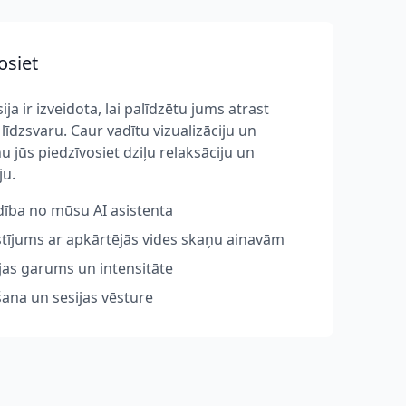
osiet
ija ir izveidota, lai palīdzētu jums atrast
līdzsvaru. Caur vadītu vizualizāciju un
 jūs piedzīvosiet dziļu relaksāciju un
ju.
dība no mūsu AI asistenta
stījums ar apkārtējās vides skaņu ainavām
jas garums un intensitāte
ana un sesijas vēsture