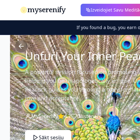
myserenify
Izveidojiet Savu Meditā
If you found a bug, you earn 
Unfurl Your Inner Pea
A powerful session focused on promoting s
helping you be unapologetically unique. Un
Peacock guides you through a transformativ
love and acceptance.
MySerenify
4.7
0
listeners
Sākt sesiju