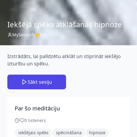
Iekšējā spēka atklāšanas hipnoze
MySerenify
0.0
Izstrādāts, lai palīdzētu atklāt un stiprināt iekšējo
izturību un spēku.
Sākt sesiju
Par šo meditāciju
0
listeners
iekšējais spēks
spēcināšana
hipnoze