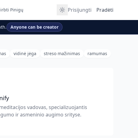
Prisijungti
Pradėti
irbti Pinigų
th.
Anyone can be creator
mas
vidinė jėga
streso mažinimas
ramumas
nify
meditacijos vadovas, specializuojantis
gumo ir asmeninio augimo srityse.