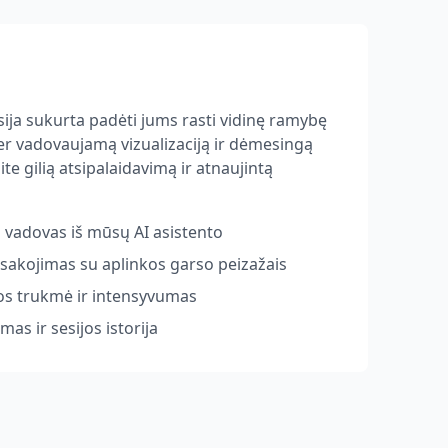
sija sukurta padėti jums rasti vidinę ramybę
Per vadovaujamą vizualizaciją ir dėmesingą
te gilią atsipalaidavimą ir atnaujintą
s vadovas iš mūsų AI asistento
sakojimas su aplinkos garso peizažais
ijos trukmė ir intensyvumas
as ir sesijos istorija