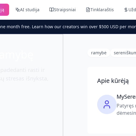
iją
AI studija
Straipsniai
Tinklaraštis
Užd
one month free. Learn how our creators win over $500 USD per mon
 ramybę
ramybė
serenišku
adedanti rasti ir
sų stresas išnyksta,
Apie kūrėją
MySere
Patyręs 
dėmesin