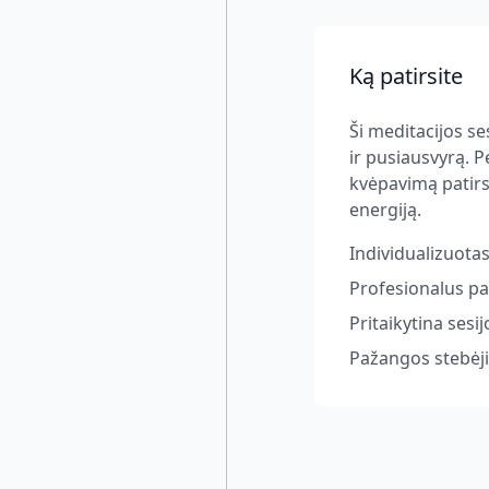
Ką patirsite
Ši meditacijos se
ir pusiausvyrą. 
kvėpavimą patirsi
energiją.
Individualizuota
Profesionalus pa
Pritaikytina ses
Pažangos stebėjim