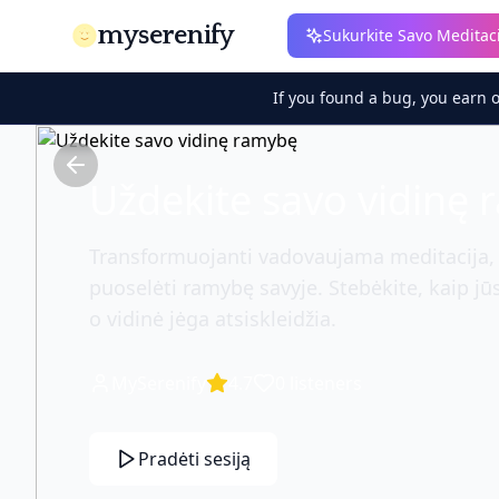
myserenify
Sukurkite Savo Meditac
If you found a bug, you earn 
Uždekite savo vidinę
Transformuojanti vadovaujama meditacija, p
puoselėti ramybę savyje. Stebėkite, kaip jū
o vidinė jėga atsiskleidžia.
MySerenify
4.7
0
listeners
Pradėti sesiją