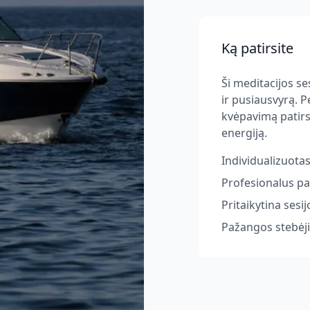
Ką patirsite
Ši meditacijos se
ir pusiausvyrą. 
kvėpavimą patirsi
energiją.
Individualizuota
Profesionalus pa
Pritaikytina ses
Pažangos stebėjim