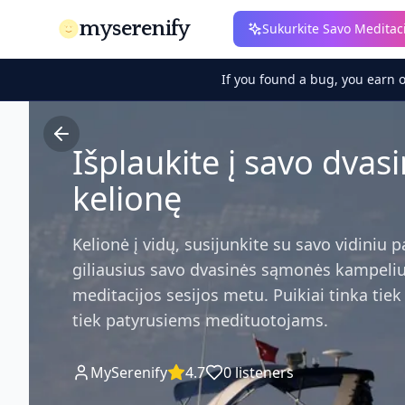
myserenify
Sukurkite Savo Meditac
If you found a bug, you earn 
Išplaukite į savo dvas
kelionę
Kelionė į vidų, susijunkite su savo vidiniu pa
giliausius savo dvasinės sąmonės kampeliu
meditacijos sesijos metu. Puikiai tinka tie
tiek patyrusiems medituotojams.
MySerenify
4.7
0
listeners