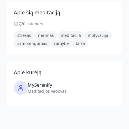
Apie šią meditaciją
0
listeners
stresas
nerimas
meditacija
motyvacija
sąmoningumas
ramybė
taika
Apie kūrėją
MySerenify
Meditacijos vadovas