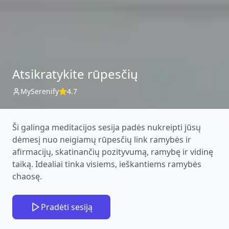
Atsikratykite rūpesčių
MySerenify
4.7
Ši galinga meditacijos sesija padės nukreipti jūsų
dėmesį nuo neigiamų rūpesčių link ramybės ir
afirmacijų, skatinančių pozityvumą, ramybę ir vidinę
taiką. Idealiai tinka visiems, ieškantiems ramybės
chaosę.
Pradėti sesiją