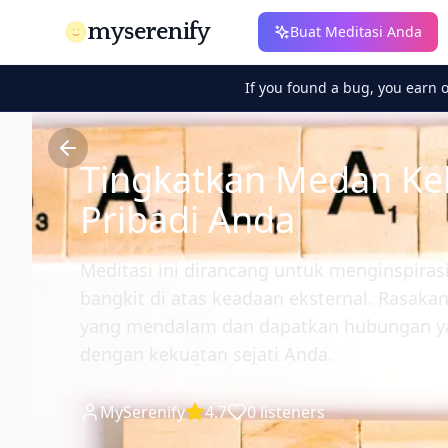
myserenify
Buat Meditasi Anda
If you found a bug, you earn 
Tingkatkan Medan Ke
Pribadi Anda
Meditasi ini dirancang untuk menginspiras
bangkit di atas keadaan eksternal. Rasak
yang mendalam dan dapatkan hubungan ya
dengan kekuatan sejati Anda.
MySerenify
4.7
0
listeners