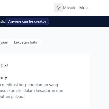
Masuk
Mulai
th.
Anyone can be creator
yaan
kekuatan batin
ipta
nify
 meditasi berpengalaman yang
suskan diri dalam kesadaran dan
uhan pribadi.