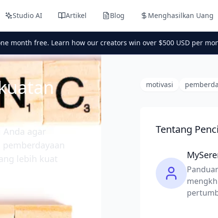
Studio AI
Artikel
Blog
Menghasilkan Uang
one month free. Learn how our creators win over $500 USD per mon
kuatan
motivasi
pemberda
Tentang Penc
i Anda agar
an pemberdayaan
MySere
ng lebih kuat
Panduan
mengkhu
pertumb