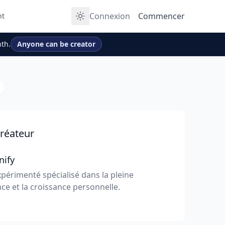
Connexion
Commencer
nt
th.
Anyone can be creator
réateur
nify
périmenté spécialisé dans la pleine
ce et la croissance personnelle.