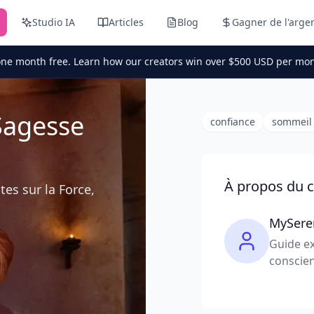
Studio IA
Articles
Blog
Gagner de l'arge
one month free. Learn how our creators win over $500 USD per mon
Sagesse
confiance
sommeil
À propos du c
tes sur la Force,
MySere
Guide ex
conscien