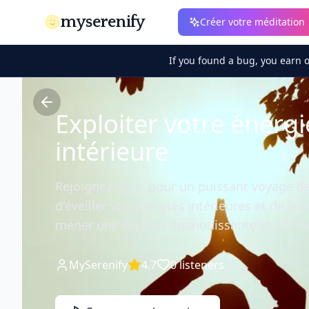
myserenify
Créer votre méditation
If you found a bug, you earn 
Exploiter votre énergi
intérieure
Rejoignez-nous pour un puissant voyage de
d'éveiller vos énergies intérieures et de les
mener une vie plus épanouissante et harm
MySerenify
4.7
0
listeners