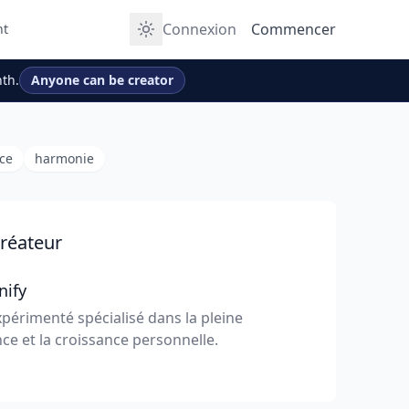
Connexion
Commencer
nt
th.
Anyone can be creator
rce
harmonie
réateur
nify
périmenté spécialisé dans la pleine
ce et la croissance personnelle.