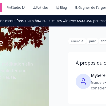
Studio IA
Articles
Blog
Gagner de l'arge
one month free. Learn how our creators win over $500 USD per mon
e
énergie
paix
fo
À propos du c
 méditation afin
 exploiter pour
MySere
onieuse.
Guide ex
conscien