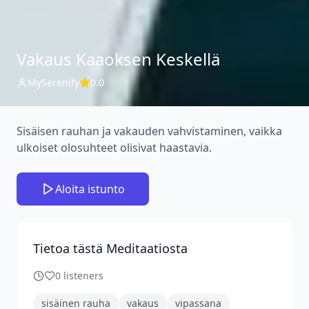
Vakaus Kaaoksen Keskellä
MySerenify
0.0
Sisäisen rauhan ja vakauden vahvistaminen, vaikka
ulkoiset olosuhteet olisivat haastavia.
Aloita istunto
Tietoa tästä Meditaatiosta
0
listeners
sisäinen rauha
vakaus
vipassana