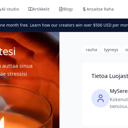
AI-studio
Artikkelit
Blogi
Ansaitse Raha
one month free. Learn how our creators win over $500 USD per mon
tesi
rauha
tyyneys
s
a auttaa sinua
äe stressisi
Tietoa Luojas
MySere
Kokenut 
tietoisu