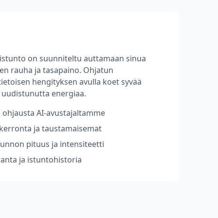
istunto on suunniteltu auttamaan sinua
en rauha ja tasapaino. Ohjatun
 tietoisen hengityksen avulla koet syvää
 uudistunutta energiaa.
 ohjausta AI-avustajaltamme
erronta ja taustamaisemat
unnon pituus ja intensiteetti
anta ja istuntohistoria