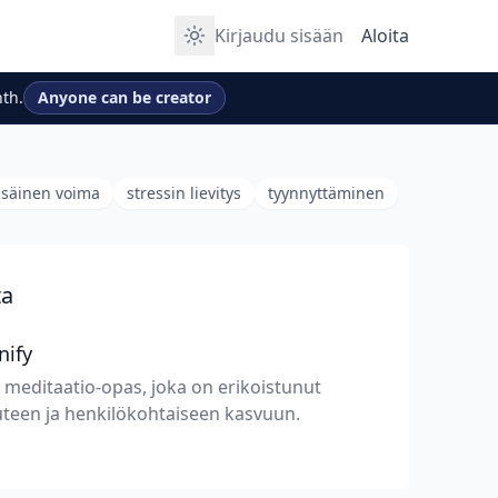
Kirjaudu sisään
Aloita
th.
Anyone can be creator
isäinen voima
stressin lievitys
tyynnyttäminen
ta
nify
meditaatio-opas, joka on erikoistunut
uteen ja henkilökohtaiseen kasvuun.