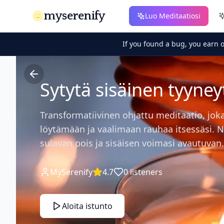
myserenify
Luo Meditaatiosi
If you found a bug, you earn 
Sytytä sisäinen tyyney
Transformatiivinen ohjattu meditaatio, jok
löytämään ja vaalimaan rauhaa itsessäsi. N
sulavan pois ja sisäisen voimasi avautuvan.
MySerenify
4.7
0
listeners
Aloita istunto