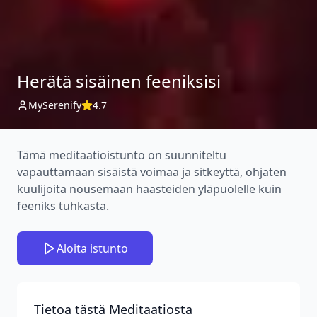
Herätä sisäinen feeniksisi
MySerenify
4.7
Tämä meditaatioistunto on suunniteltu
vapauttamaan sisäistä voimaa ja sitkeyttä, ohjaten
kuulijoita nousemaan haasteiden yläpuolelle kuin
feeniks tuhkasta.
Aloita istunto
Tietoa tästä Meditaatiosta