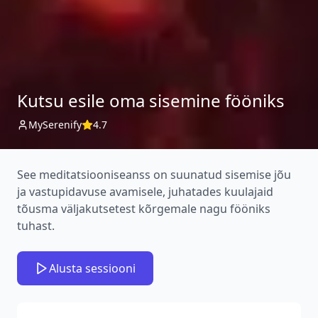
Kutsu esile oma sisemine fööniks
MySerenify
4.7
See meditatsiooniseanss on suunatud sisemise jõu
ja vastupidavuse avamisele, juhatades kuulajaid
tõusma väljakutsetest kõrgemale nagu fööniks
tuhast.
Alusta sessiooni