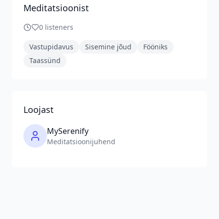
Meditatsioonist
0
listeners
Vastupidavus
Sisemine jõud
Fööniks
Taassünd
Loojast
MySerenify
Meditatsioonijuhend