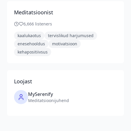
Meditatsioonist
6,666
listeners
kaalukaotus
tervislikud harjumused
enesehooldus
motivatsioon
kehapositiivsus
Loojast
MySerenify
Meditatsioonijuhend