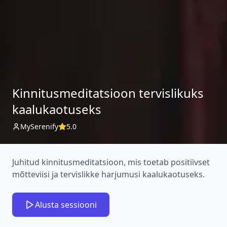
Kinnitusmeditatsioon tervislikuks
kaalukaotuseks
MySerenify
5.0
Juhitud kinnitusmeditatsioon, mis toetab positiivset
mõtteviisi ja tervislikke harjumusi kaalukaotuseks.
Alusta sessiooni