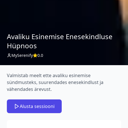
Avaliku Esinemise Enesekindluse
Hüpnoos
MySerenify
0.0
Valmistab meelt ette avaliku esinemise
sündmusteks, suurendades enesekindlust ja
vähendades ärevust.
Alusta sessiooni