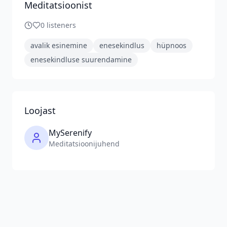
Meditatsioonist
0
listeners
avalik esinemine
enesekindlus
hüpnoos
enesekindluse suurendamine
Loojast
MySerenify
Meditatsioonijuhend