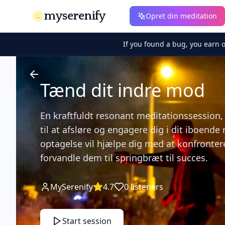
myserenify
Opret din meditation
If you found a bug, you earn 
Tænd dit indre mod
En kraftfuldt resonant meditationssession
til at afsløre og engagere dig i dit iboend
optagelse vil hjælpe dig med at konfronter
forvandle dem til springbræt til succes.
MySerenify
4.7
0
listeners
Start session