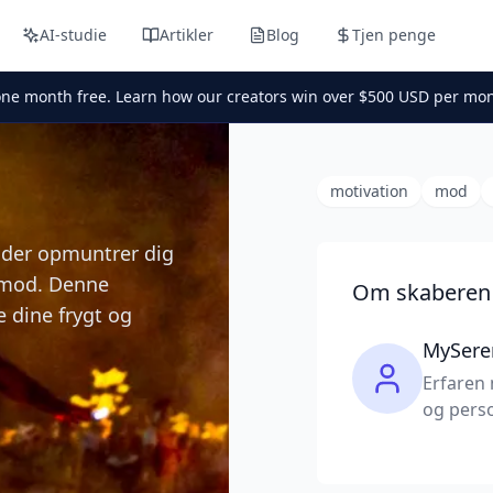
AI-studie
Artikler
Blog
Tjen penge
one month free. Learn how our creators win over $500 USD per mon
motivation
mod
, der opmuntrer dig
e mod. Denne
Om skaberen
e dine frygt og
MySere
Erfaren 
og perso