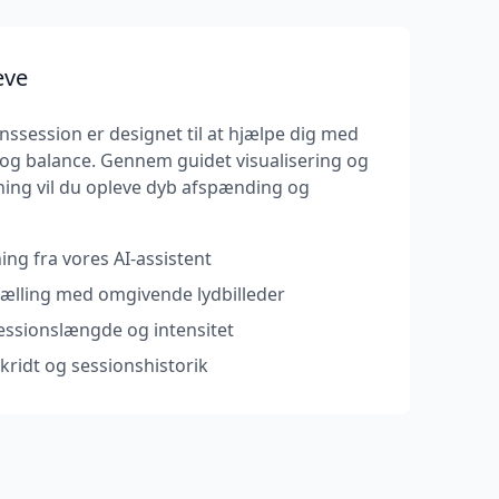
eve
ssession er designet til at hjælpe dig med
o og balance. Gennem guidet visualisering og
ning vil du opleve dyb afspænding og
ing fra vores AI-assistent
tælling med omgivende lydbilleder
essionslængde og intensitet
kridt og sessionshistorik