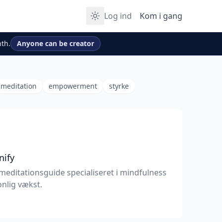
Log ind
Kom i gang
th.
Anyone can be creator
meditation
empowerment
styrke
nify
meditationsguide specialiseret i mindfulness
nlig vækst.