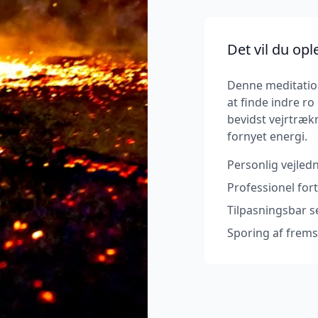
Det vil du opl
Denne meditation
at finde indre r
bevidst vejrtræk
fornyet energi.
Personlig vejledn
Professionel for
Tilpasningsbar s
Sporing af frems