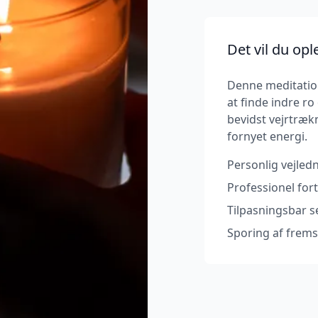
Det vil du opl
Denne meditation
at finde indre r
bevidst vejrtræk
fornyet energi.
Personlig vejledn
Professionel for
Tilpasningsbar s
Sporing af frems