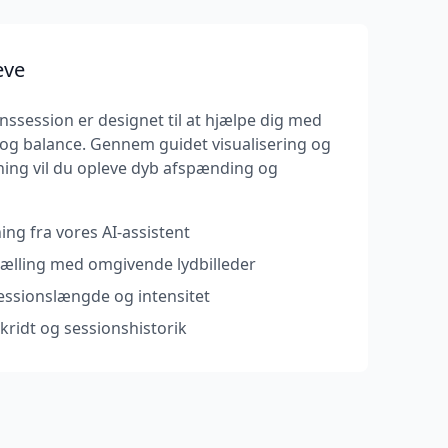
eve
ssession er designet til at hjælpe dig med
o og balance. Gennem guidet visualisering og
ning vil du opleve dyb afspænding og
ing fra vores AI-assistent
tælling med omgivende lydbilleder
essionslængde og intensitet
kridt og sessionshistorik