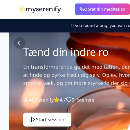
myserenify
Opret din meditation
If you found a bug, you earn 
Tænd din indre ro
En transformerende guidet meditation, de
at finde og dyrke fred i dig selv. Oplev, hvo
smelter væk, og din indre styrke folder sig 
MySerenify
4.7
0
listeners
Start session