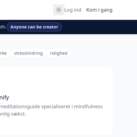
Log ind
Kom i gang
th.
Anyone can be creator
yrke
stresslindring
rolighed
nify
meditationsguide specialiseret i mindfulness
nlig vækst.