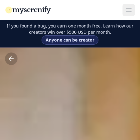
myserenify
If you found a bug, you earn one month free. Learn how our
creators win over $500 USD per month.
Anyone can be creator