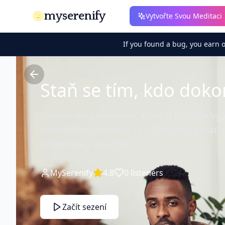
myserenify
Vytvořte Svou Meditaci
If you found a bug, you earn 
Staň se tím, kdo doko
Soustředěná meditace, která ti pomůže vy
důslednost, dokončit to, co začneš, a stát 
dokončuje – pokaždé.
MySerenify
4.8
0
listeners
Začít sezení