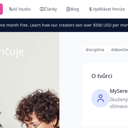
AI Studio
Články
Blog
Vydělávat Peníze
one month free. Learn how our creators win over $500 USD per mon
nčuje
disciplína
dokonče
budovat
se člověkem, který
O tvůrci
MySere
Zkušený 
všímavos