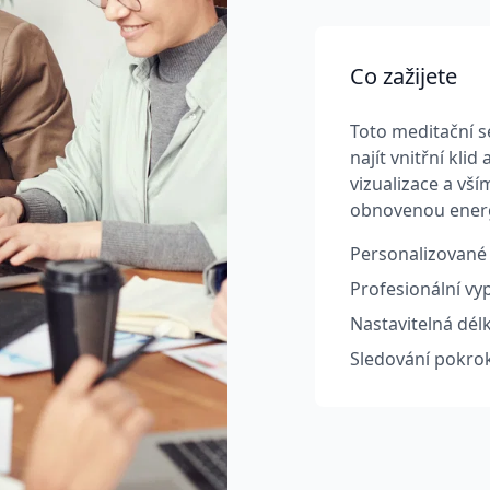
Co zažijete
Toto meditační s
najít vnitřní kli
vizualizace a vš
obnovenou energ
Personalizované 
Profesionální vy
Nastavitelná délk
Sledování pokrok