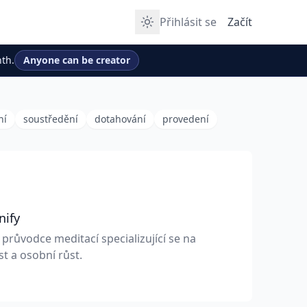
Přihlásit se
Začít
th.
Anyone can be creator
ní
soustředění
dotahování
provedení
nify
průvodce meditací specializující se na
t a osobní růst.