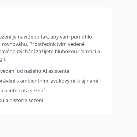
ezení je navrženo tak, aby vám pomohlo
d a rovnováhu. Prostřednictvím vedené
ímavého dýchání zažijete hlubokou relaxaci a
ii.
vedení od našeho AI asistenta
právění s ambientními zvukovými krajinami
a a intenzita sezení
u a historie sezení