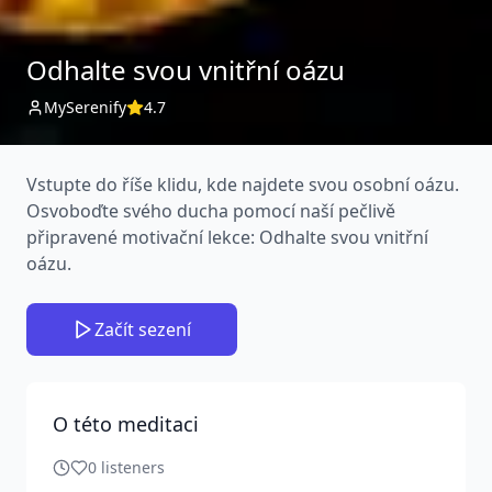
Odhalte svou vnitřní oázu
MySerenify
4.7
Vstupte do říše klidu, kde najdete svou osobní oázu.
Osvoboďte svého ducha pomocí naší pečlivě
připravené motivační lekce: Odhalte svou vnitřní
oázu.
Začít sezení
O této meditaci
0
listeners