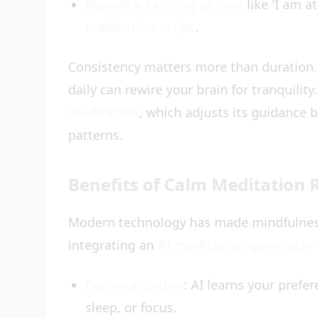
Repeat a calming phrase
like 'I am a
meditation script
.
Consistency matters more than duration.
daily can rewire your brain for tranquility
meditation
, which adjusts its guidance 
patterns.
Benefits of Calm Meditation R
Modern technology has made mindfulness
integrating an
AI meditation generator
Personalization
: AI learns your prefer
sleep, or focus.