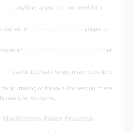
on app
anytime, anywhere—no need for a
 stories, an
AI meditation voice
adapts to
rovide an
AI meditation generator free
tier
ation
use biofeedback to optimize relaxation.
t
for journaling or follow a live session, these
hievable for everyone.
 Meditation Relax Practice