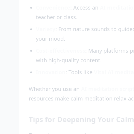
Convenience
: Access an
AI meditati
teacher or class.
Variety
: From nature sounds to guided
your mood.
Cost-effectiveness
: Many platforms p
with high-quality content.
Innovation
: Tools like
Vital AI medit
Whether you use an
AI meditation scrip
resources make calm meditation relax ac
Tips for Deepening Your Calm