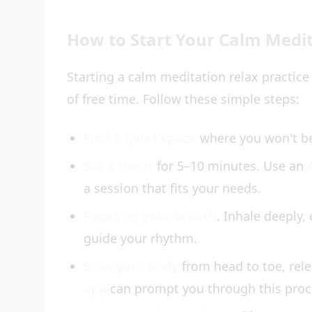
How to Start Your Calm Medit
Starting a calm meditation relax practice
of free time. Follow these simple steps:
Find a quiet space
where you won't be 
Set a timer
for 5–10 minutes. Use an
a session that fits your needs.
Focus on your breath
. Inhale deeply,
guide your rhythm.
Scan your body
from head to toe, rele
app
can prompt you through this proc