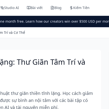
Studio AI
Bài viết
Blog
Kiếm Tiền
one month free. Learn how our creators win over $500 USD per mon
m Trí và Cơ Thể
ặng: Thư Giãn Tâm Trí và
huật thư giãn thiền tĩnh lặng. Học cách giảm
 được sự bình an nội tâm với các bài tập có
n AI và tài nguyên miễn phí.