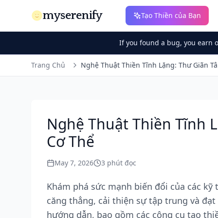
myserenify
Tạo Thiền của Bạn
If you found a bug, you earn 
Trang Chủ
Nghệ Thuật Thiền Tĩnh Lặng: Thư Giãn Tâ
Nghệ Thuật Thiền Tĩnh L
Cơ Thể
May 7, 2026
3
phút đọc
Khám phá sức mạnh biến đổi của các kỹ t
căng thẳng, cải thiện sự tập trung và đạt
hướng dẫn, bao gồm các công cụ tạo thiề