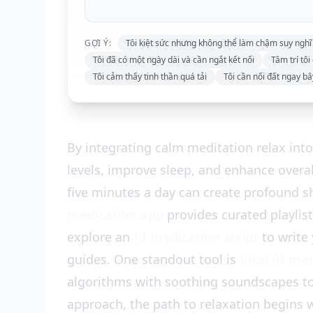
GỢI Ý:
Tôi kiệt sức nhưng không thể làm chậm suy nghĩ
Tôi đã có một ngày dài và cần ngắt kết nối
Tâm trí tô
Tôi cảm thấy tinh thần quá tải
Tôi cần nối đất ngay bâ
By integrating calm meditation relax into 
levels, improve sleep, and enhance overa
five minutes a day can create profound sh
meditation app
provides curated playlis
explore an
AI meditation script
to write 
guides. One standout tool is
Vital AI me
algorithms with soothing soundscapes to
approach, the path to relaxation begins w