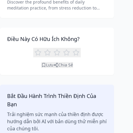
Discover the profound benefits of daily
meditation practice, from stress reduction to
enhanced focus. Learn how tools like an AI
meditation generator can support your journey to
inner peace and well-being.
Điều Này Có Hữu Ích Không?
Lưu
Chia Sẻ
Bắt Đầu Hành Trình Thiền Định Của
Bạn
Trải nghiệm sức mạnh của thiền định được
hướng dẫn bởi AI với bản dùng thử miễn phí
của chúng tôi.