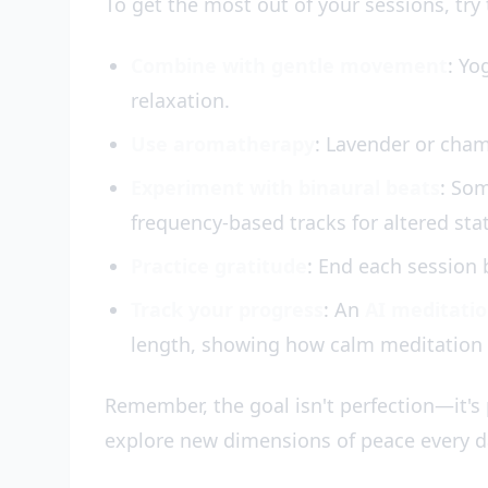
To get the most out of your sessions, tr
Combine with gentle movement
: Yo
relaxation.
Use aromatherapy
: Lavender or cha
Experiment with binaural beats
: So
frequency-based tracks for altered sta
Practice gratitude
: End each session b
Track your progress
: An
AI meditati
length, showing how calm meditation 
Remember, the goal isn't perfection—it's
explore new dimensions of peace every d