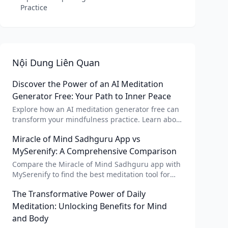
Practice
Nội Dung Liên Quan
Discover the Power of an AI Meditation
Generator Free: Your Path to Inner Peace
Explore how an AI meditation generator free can
transform your mindfulness practice. Learn about
AI meditation voice, scripts, and apps like Vital AI
Miracle of Mind Sadhguru App vs
meditation for personalized calm.
MySerenify: A Comprehensive Comparison
Compare the Miracle of Mind Sadhguru app with
MySerenify to find the best meditation tool for
your needs. Explore features, AI integration, and
The Transformative Power of Daily
unique benefits of each.
Meditation: Unlocking Benefits for Mind
and Body