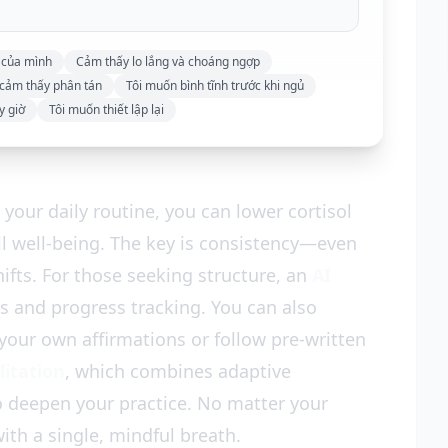
 của mình
Cảm thấy lo lắng và choáng ngợp
i cảm thấy phân tán
Tôi muốn bình tĩnh trước khi ngủ
y giờ
Tôi muốn thiết lập lại
your daily routine, you can lower cortisol
ll well-being. The key is consistency—even
ifts. For those seeking structure, an
AI
ts and progress tracking. You can also
your own affirmations or follow pre-written
ditation
, which combines adaptive
 deepen your practice. No matter your
ith a single, mindful breath.