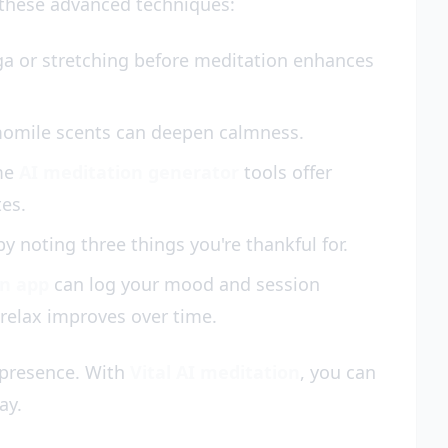
y these advanced techniques:
ga or stretching before meditation enhances
momile scents can deepen calmness.
me
AI meditation generator
tools offer
tes.
y noting three things you're thankful for.
on app
can log your mood and session
relax improves over time.
 presence. With
Vital AI meditation
, you can
ay.