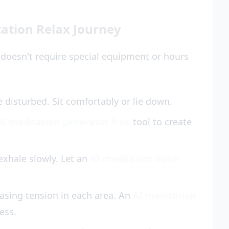
ation Relax Journey
 doesn't require special equipment or hours
disturbed. Sit comfortably or lie down.
AI meditation generator free
tool to create
 exhale slowly. Let an
AI meditation voice
asing tension in each area. An
AI meditation
ess.