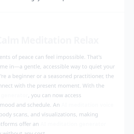
Calm Meditation Relax
nts of peace can feel impossible. That's
me in—a gentle, accessible way to quiet your
e a beginner or a seasoned practitioner, the
connect with the present moment. With the
 generator
, you can now access
r mood and schedule. An
AI meditation voice
body scans, and visualizations, making
latforms offer an
AI meditation generator
y without any cost.