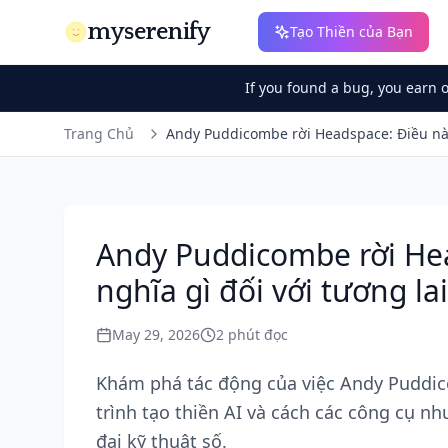
myserenify
Tạo Thiền của Bạn
If you found a bug, you earn 
Trang Chủ
Andy Puddicombe rời Headspace: Điều này 
Andy Puddicombe rời Hea
nghĩa gì đối với tương l
May 29, 2026
2
phút đọc
Khám phá tác động của việc Andy Puddico
trình tạo thiền AI và cách các công cụ nh
đại kỹ thuật số.