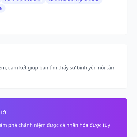
e
iệm, cam kết giúp bạn tìm thấy sự bình yên nội tâm
Giờ
 khám phá chánh niệm được cá nhân hóa được tùy