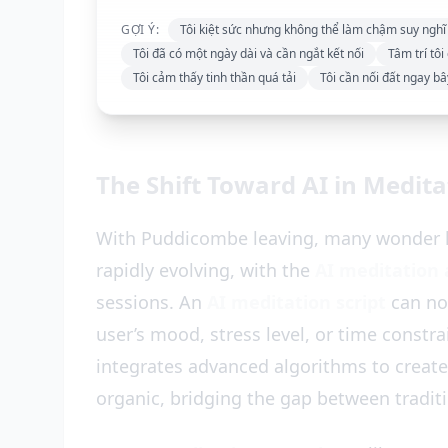
GỢI Ý:
Tôi kiệt sức nhưng không thể làm chậm suy nghĩ
Tôi đã có một ngày dài và cần ngắt kết nối
Tâm trí tô
Tôi cảm thấy tinh thần quá tải
Tôi cần nối đất ngay bâ
The Shift Toward AI in Medita
With Puddicombe leaving, many wonder h
rapidly evolving, with the
AI meditation
sessions. An
AI meditation script
can no
user’s mood, stress level, or time constra
integrates advanced algorithms to create
organic, bridging the gap between tradi