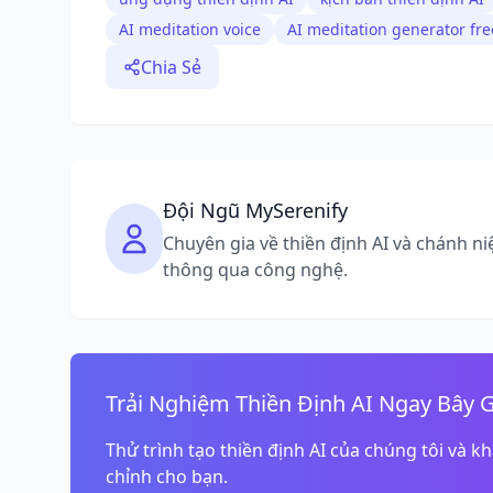
AI meditation voice
AI meditation generator fre
Chia Sẻ
Đội Ngũ MySerenify
Chuyên gia về thiền định AI và chánh n
thông qua công nghệ.
Trải Nghiệm Thiền Định AI Ngay Bây 
Thử trình tạo thiền định AI của chúng tôi và
chỉnh cho bạn.