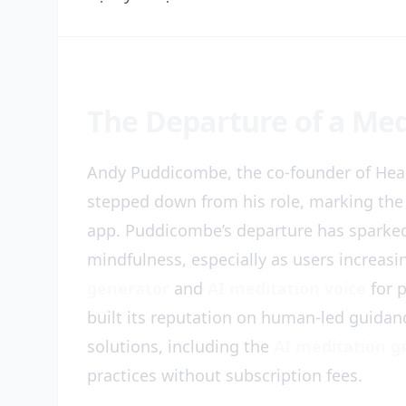
The Departure of a Med
Andy Puddicombe, the co-founder of Hea
stepped down from his role, marking the 
app. Puddicombe’s departure has sparked 
mindfulness, especially as users increasin
generator
and
AI meditation voice
for 
built its reputation on human-led guida
solutions, including the
AI meditation g
practices without subscription fees.