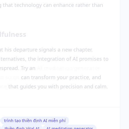
ng that technology can enhance rather than
dfulness
t his departure signals a new chapter.
ernatives, the integration of AI promises to
spread. Try an
AI meditation generator
n script
can transform your practice, and
ice
that guides you with precision and calm.
trình tạo thiền định AI miễn phí
thiền định Vital AI
AI meditation generator