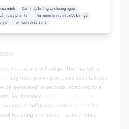
 của mình
Cảm thấy lo lắng và choáng ngợp
i cảm thấy phân tán
Tôi muốn bình tĩnh trước khi ngủ
y giờ
Tôi muốn thiết lập lại
tion
ow Headspace will adapt. The market is
 app
segment growing as users seek tailored
w be generated in seconds, adapting to a
ints. For instance,
Vital AI meditation
 dynamic mindfulness exercises that feel
tional teaching and modern convenience.