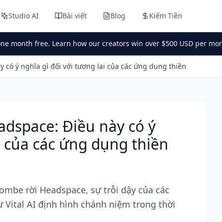
Studio AI
Bài viết
Blog
Kiếm Tiền
one month free. Learn how our creators win over $500 USD per mon
có ý nghĩa gì đối với tương lai của các ứng dụng thiền
dspace: Điều này có ý
ai của các ứng dụng thiền
mbe rời Headspace, sự trỗi dậy của các
ư Vital AI định hình chánh niệm trong thời