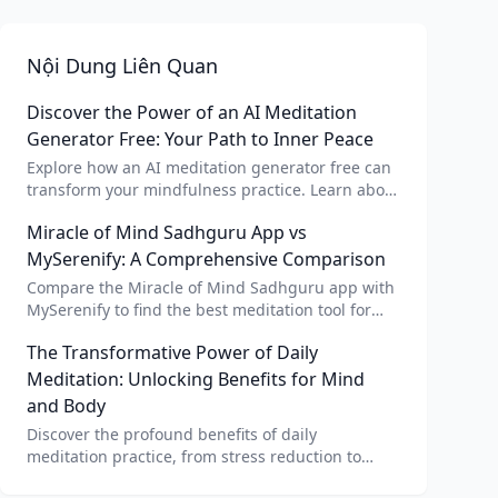
Nội Dung Liên Quan
Discover the Power of an AI Meditation
Generator Free: Your Path to Inner Peace
Explore how an AI meditation generator free can
transform your mindfulness practice. Learn about
AI meditation voice, scripts, and apps like Vital AI
Miracle of Mind Sadhguru App vs
meditation for personalized calm.
MySerenify: A Comprehensive Comparison
Compare the Miracle of Mind Sadhguru app with
MySerenify to find the best meditation tool for
your needs. Explore features, AI integration, and
The Transformative Power of Daily
unique benefits of each.
Meditation: Unlocking Benefits for Mind
and Body
Discover the profound benefits of daily
meditation practice, from stress reduction to
enhanced focus. Learn how tools like an AI