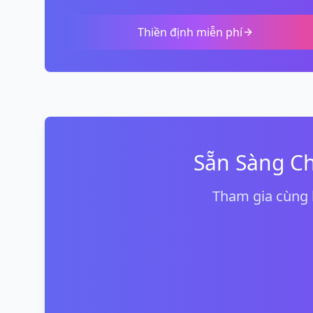
Thiền định miễn phí
Sẵn Sàng C
Tham gia cùng 