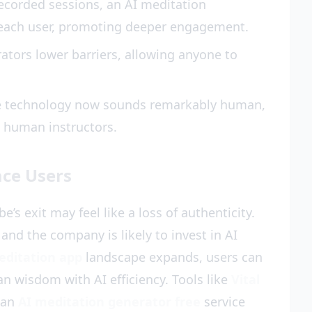
ecorded sessions, an AI meditation
r each user, promoting deeper engagement.
ators lower barriers, allowing anyone to
e technology now sounds remarkably human,
s human instructors.
ce Users
s exit may feel like a loss of authenticity.
 and the company is likely to invest in AI
editation app
landscape expands, users can
 wisdom with AI efficiency. Tools like
Vital
 an
AI meditation generator free
service