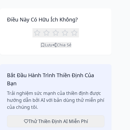
meditation generator can support your journey to
inner peace and well-being.
Điều Này Có Hữu Ích Không?
Lưu
Chia Sẻ
Bắt Đầu Hành Trình Thiền Định Của
Bạn
Trải nghiệm sức mạnh của thiền định được
hướng dẫn bởi AI với bản dùng thử miễn phí
của chúng tôi.
Thử Thiền Định AI Miễn Phí