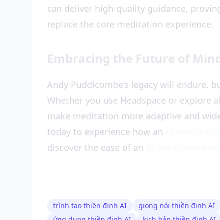
can deliver high-quality guidance, provi
replace the core meditation experience.
Embracing the Future of Min
Andy Puddicombe’s legacy will endure, bu
Whether you use Headspace or explore alt
make meditation more adaptive and wide
today to experience how an
AI meditatio
discover the ease of an
AI meditation vo
trình tạo thiền định AI
giọng nói thiền định AI
ứng dụng thiền định AI
kịch bản thiền định AI