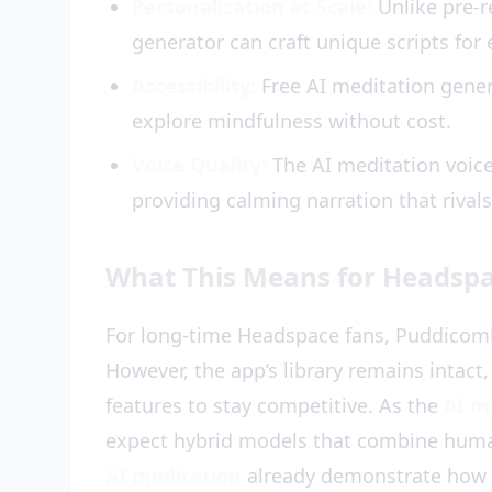
Personalization at Scale:
Unlike pre-r
generator can craft unique scripts fo
Accessibility:
Free AI meditation gener
explore mindfulness without cost.
Voice Quality:
The AI meditation voic
providing calming narration that rival
What This Means for Headspa
For long-time Headspace fans, Puddicombe’
However, the app’s library remains intact,
features to stay competitive. As the
AI m
expect hybrid models that combine human
AI meditation
already demonstrate how