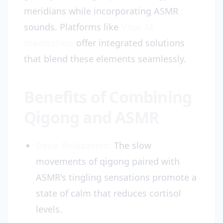
meridians while incorporating ASMR
sounds. Platforms like
Vital AI
meditation
offer integrated solutions
that blend these elements seamlessly.
Benefits of Combining
Qigong and ASMR
Deep Relaxation:
The slow
movements of qigong paired with
ASMR's tingling sensations promote a
state of calm that reduces cortisol
levels.