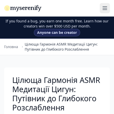
myserenify
If you found a bug, you earn one month free. Learn how our
creators win over $500 USD per month.
Anyone can be creator
Цілюща Гармонія ASMR Медитації Цигун:
Головна
Путівник до Глибокого Розслаблення
Цілюща Гармонія ASMR
Медитації Цигун:
Путівник до Глибокого
Розслаблення