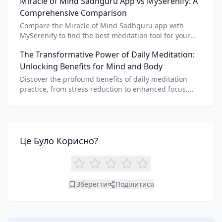
Miracle of Mind Sadhguru App vs MySerenify: A
meditation for personalized calm.
Comprehensive Comparison
Compare the Miracle of Mind Sadhguru app with
MySerenify to find the best meditation tool for your
needs. Explore features, AI integration, and unique
The Transformative Power of Daily Meditation:
benefits of each.
Unlocking Benefits for Mind and Body
Discover the profound benefits of daily meditation
practice, from stress reduction to enhanced focus.
Learn how tools like an AI meditation generator can
support your journey to inner peace and well-being.
Це Було Корисно?
Зберегти
Поділитися