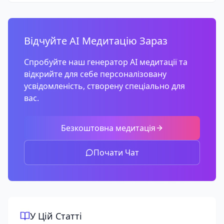
Відчуйте AI Медитацію Зараз
Спробуйте наш генератор AI медитації та
відкрийте для себе персоналізовану
усвідомленість, створену спеціально для
вас.
Безкоштовна медитація
Почати Чат
У Цій Статті