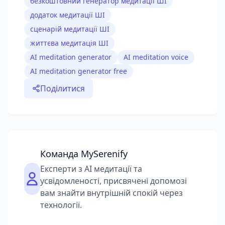
безкоштовний генератор медитації ШІ
додаток медитації ШІ
сценарій медитації ШІ
життєва медитація ШІ
AI meditation generator
AI meditation voice
AI meditation generator free
Поділитися
Команда MySerenify
Експерти з AI медитації та
усвідомленості, присвячені допомозі
вам знайти внутрішній спокій через
технології.