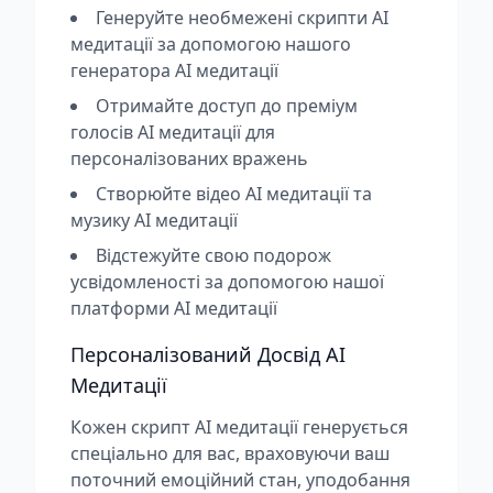
Генеруйте необмежені скрипти AI
медитації за допомогою нашого
генератора AI медитації
Отримайте доступ до преміум
голосів AI медитації для
персоналізованих вражень
Створюйте відео AI медитації та
музику AI медитації
Відстежуйте свою подорож
усвідомленості за допомогою нашої
платформи AI медитації
Персоналізований Досвід AI
Медитації
Кожен скрипт AI медитації генерується
спеціально для вас, враховуючи ваш
поточний емоційний стан, уподобання