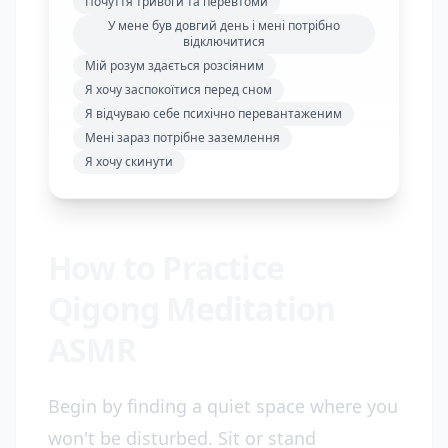
Почуття тривоги та перевтоми
У мене був довгий день і мені потрібно
відключитися
Мій розум здається розсіяним
Я хочу заспокоїтися перед сном
Я відчуваю себе психічно перевантаженим
Мені зараз потрібне заземлення
Я хочу скинути
How to Practice
Qigong Meditation
ASMR
Begin by finding a quiet space where you
won't be disturbed. Sit or stand