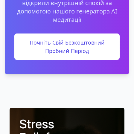
відкрили внутрішній спокій за
допомогою нашого генератора AI
медитації
Почніть Свій Безкоштовний
Пробний Період