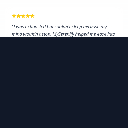
"
I was exhausted but couldn't sleep because my
mind wouldn't stop. MySerenify helped me ease into
sleep instead of forcing relaxation.
"
Эмили Т.
Sleep
"
Я думал, что плохо умею медитировать.
Оказывается, мне просто нужна была
индивидуальная медитация, которая
соответствовала бы моему душевному
состоянию.
"