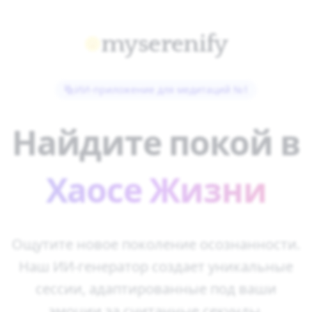
myserenify
ИИ-приложение для медитаций №1
Найдите покой в
Хаосе Жизни
Ощутите новое поколение осознанности.
Наш ИИ-генератор создает уникальные
сессии, адаптированные под ваши
эмоции за считанные секунды.