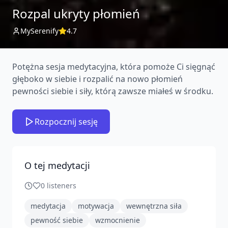
Rozpal ukryty płomień
MySerenify
4.7
Potężna sesja medytacyjna, która pomoże Ci sięgnąć
głęboko w siebie i rozpalić na nowo płomień
pewności siebie i siły, którą zawsze miałeś w środku.
Rozpocznij sesję
O tej medytacji
0
listeners
medytacja
motywacja
wewnętrzna siła
pewność siebie
wzmocnienie