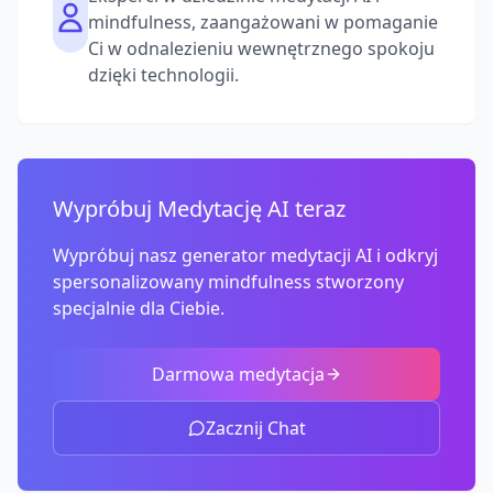
mindfulness, zaangażowani w pomaganie
Ci w odnalezieniu wewnętrznego spokoju
dzięki technologii.
Wypróbuj Medytację AI teraz
Wypróbuj nasz generator medytacji AI i odkryj
spersonalizowany mindfulness stworzony
specjalnie dla Ciebie.
Darmowa medytacja
Zacznij Chat