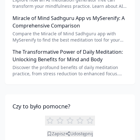
transform your mindfulness practice. Learn about AI
meditation voice, scripts, and apps like Vital AI
Miracle of Mind Sadhguru App vs MySerenify: A
meditation for personalized calm.
Comprehensive Comparison
Compare the Miracle of Mind Sadhguru app with
MySerenify to find the best meditation tool for your
needs. Explore features, AI integration, and unique
The Transformative Power of Daily Meditation:
benefits of each.
Unlocking Benefits for Mind and Body
Discover the profound benefits of daily meditation
practice, from stress reduction to enhanced focus.
Learn how tools like an AI meditation generator can
support your journey to inner peace and well-being.
Czy to było pomocne?
Zapisz
Udostępnij