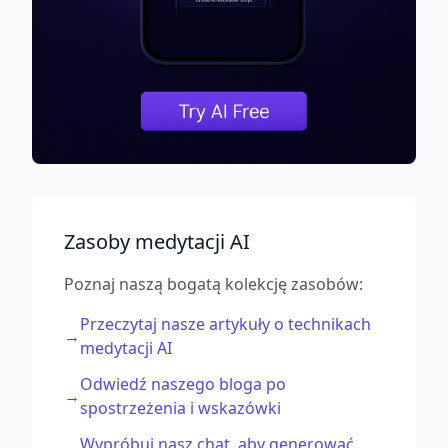
Zasoby medytacji AI
Poznaj naszą bogatą kolekcję zasobów:
Przeczytaj nasze artykuły o technikach
→
medytacji AI
Odwiedź naszego bloga po
→
spostrzeżenia i wskazówki
Wypróbuj nasz chat, aby generować