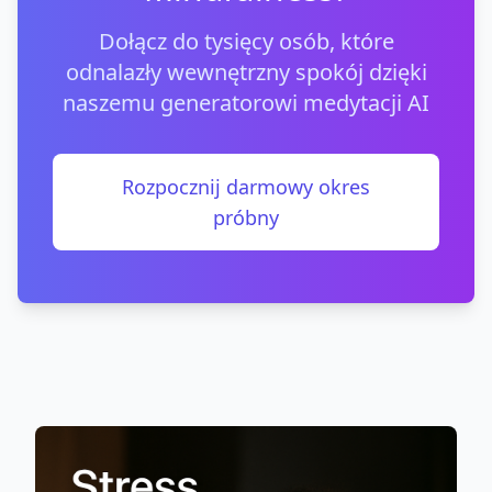
Dołącz do tysięcy osób, które
odnalazły wewnętrzny spokój dzięki
naszemu generatorowi medytacji AI
Rozpocznij darmowy okres
próbny