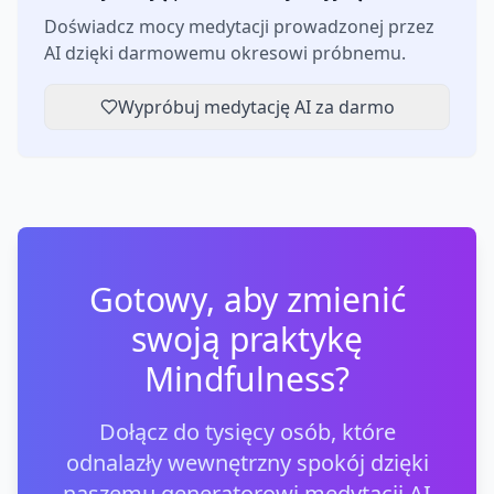
Doświadcz mocy medytacji prowadzonej przez
AI dzięki darmowemu okresowi próbnemu.
Wypróbuj medytację AI za darmo
Gotowy, aby zmienić
swoją praktykę
Mindfulness?
Dołącz do tysięcy osób, które
odnalazły wewnętrzny spokój dzięki
naszemu generatorowi medytacji AI