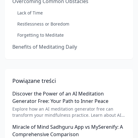
Overcoming Common Obstacles
Lack of Time
Restlessness or Boredom
Forgetting to Meditate
Benefits of Meditating Daily
Powiązane treści
Discover the Power of an AI Meditation
Generator Free: Your Path to Inner Peace
Explore how an AI meditation generator free can
transform your mindfulness practice. Learn about AI
meditation voice, scripts, and apps like Vital AI
Miracle of Mind Sadhguru App vs MySerenify: A
meditation for personalized calm.
Comprehensive Comparison