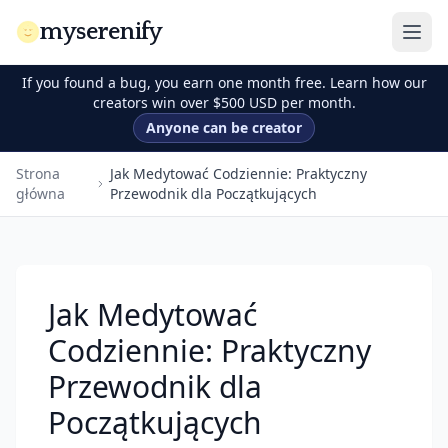
myserenify
If you found a bug, you earn one month free. Learn how our
creators win over $500 USD per month.
Anyone can be creator
Strona
Jak Medytować Codziennie: Praktyczny
główna
Przewodnik dla Początkujących
Jak Medytować
Codziennie: Praktyczny
Przewodnik dla
Początkujących