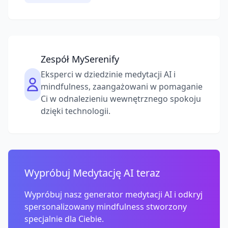
Zespół MySerenify
Eksperci w dziedzinie medytacji AI i
mindfulness, zaangażowani w pomaganie
Ci w odnalezieniu wewnętrznego spokoju
dzięki technologii.
Wypróbuj Medytację AI teraz
Wypróbuj nasz generator medytacji AI i odkryj
spersonalizowany mindfulness stworzony
specjalnie dla Ciebie.