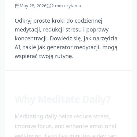
May 28, 2026
2
min czytania
Odkryj proste kroki do codziennej
medytacji, redukcji stresu i poprawy
koncentracji. Dowiedz się, jak narzędzia
AI, takie jak generator medytacji, mogą
wspierać twoją rutynę.
Why Meditate Daily?
Meditating daily helps reduce stress,
improve focus, and enhance emotional
well-being. Even five minutes a day can