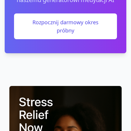
Rozpocznij darmowy okres
próbny