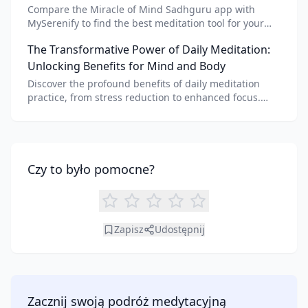
Compare the Miracle of Mind Sadhguru app with
MySerenify to find the best meditation tool for your
needs. Explore features, AI integration, and unique
The Transformative Power of Daily Meditation:
benefits of each.
Unlocking Benefits for Mind and Body
Discover the profound benefits of daily meditation
practice, from stress reduction to enhanced focus.
Learn how tools like an AI meditation generator can
support your journey to inner peace and well-being.
Czy to było pomocne?
Zapisz
Udostępnij
Zacznij swoją podróż medytacyjną