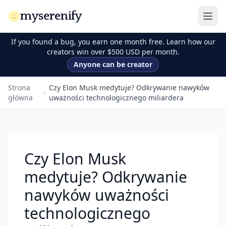
myserenify
If you found a bug, you earn one month free. Learn how our
creators win over $500 USD per month.
Anyone can be creator
Strona
Czy Elon Musk medytuje? Odkrywanie nawyków
główna
uważności technologicznego miliardera
Czy Elon Musk
medytuje? Odkrywanie
nawyków uważności
technologicznego