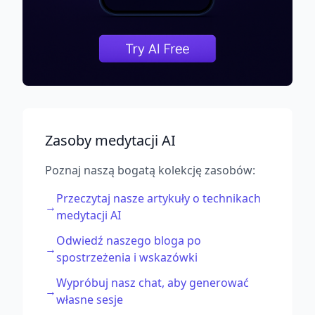
Zasoby medytacji AI
Poznaj naszą bogatą kolekcję zasobów:
Przeczytaj nasze artykuły o technikach
→
medytacji AI
Odwiedź naszego bloga po
→
spostrzeżenia i wskazówki
Wypróbuj nasz chat, aby generować
→
własne sesje