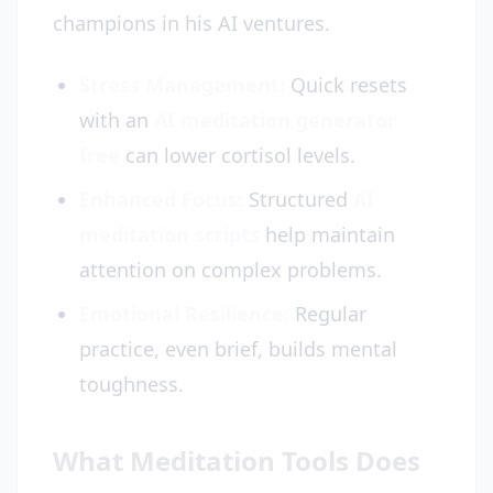
champions in his AI ventures.
Stress Management:
Quick resets
with an
AI meditation generator
free
can lower cortisol levels.
Enhanced Focus:
Structured
AI
meditation scripts
help maintain
attention on complex problems.
Emotional Resilience:
Regular
practice, even brief, builds mental
toughness.
What Meditation Tools Does