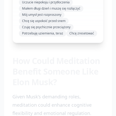
Uczucie niepokoju i przytłoczenia
Miałem długi dzień i muszę się rozłączyć
Mój umysł jest rozproszony
Chcę się uspokoić przed snem
Czuję się psychicznie przeciążony
Potrzebuję uziemienia, teraz
Chcę zresetować
How Could Meditation
Benefit Someone Like
Elon Musk?
Given Musk’s demanding roles,
meditation could enhance cognitive
flexibility and emotional regulation.