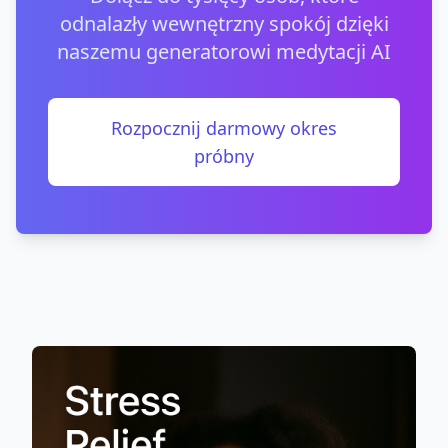
odnalazły wewnętrzny spokój dzięki
naszemu generatorowi medytacji AI
Rozpocznij darmowy okres
próbny