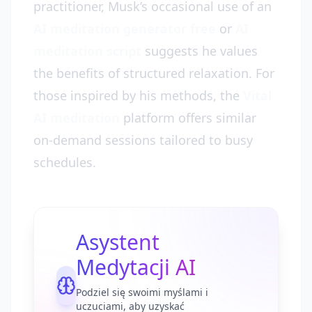
practitioner, Musk’s occasional use of an
AI meditation generator free
or
AI
meditation script
suggests he values
the benefits of structured relaxation. For
those inspired by his methods, the
Vital
AI meditation
platform offers similar
on-demand sessions tailored to busy
schedules.
Asystent
Medytacji AI
Podziel się swoimi myślami i
uczuciami, aby uzyskać