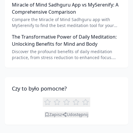
Miracle of Mind Sadhguru App vs MySerenify: A
meditation for personalized calm.
Comprehensive Comparison
Compare the Miracle of Mind Sadhguru app with
MySerenify to find the best meditation tool for your
needs. Explore features, AI integration, and unique
The Transformative Power of Daily Meditation:
benefits of each.
Unlocking Benefits for Mind and Body
Discover the profound benefits of daily meditation
practice, from stress reduction to enhanced focus.
Learn how tools like an AI meditation generator can
support your journey to inner peace and well-being.
Czy to było pomocne?
Zapisz
Udostępnij