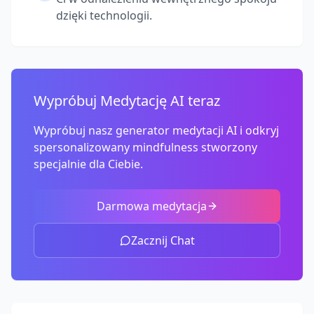
dzięki technologii.
Wypróbuj Medytację AI teraz
Wypróbuj nasz generator medytacji AI i odkryj
spersonalizowany mindfulness stworzony
specjalnie dla Ciebie.
Darmowa medytacja
Zacznij Chat