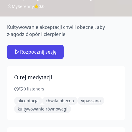
MySerenify
0.0
Kultywowanie akceptacji chwili obecnej, aby
złagodzić opór i cierpienie.
Rozpocznij sesję
O tej medytacji
0
listeners
akceptacja
chwila obecna
vipassana
kultywowanie równowagi