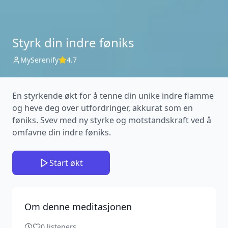
Styrk din indre føniks
MySerenify
4.7
En styrkende økt for å tenne din unike indre flamme
og heve deg over utfordringer, akkurat som en
føniks. Svev med ny styrke og motstandskraft ved å
omfavne din indre føniks.
Start økt
Om denne meditasjonen
0
listeners