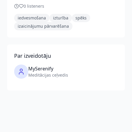
0
listeners
iedvesmošana
izturība
spēks
izaicinājumu pārvarēšana
Par izveidotāju
MySerenify
Meditācijas ceļvedis