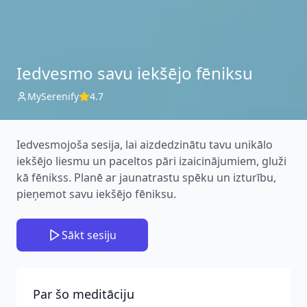
Iedvesmo savu iekšējo fēniksu
MySerenify
4.7
Iedvesmojoša sesija, lai aizdedzinātu tavu unikālo
iekšējo liesmu un paceltos pāri izaicinājumiem, gluži
kā fēnikss. Planē ar jaunatrastu spēku un izturību,
pieņemot savu iekšējo fēniksu.
Sākt sesiju
Par šo meditāciju