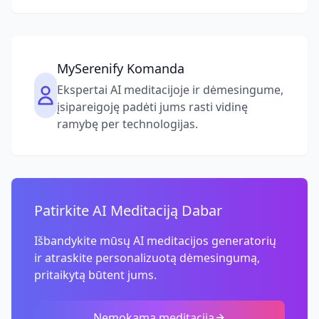
MySerenify Komanda
Ekspertai AI meditacijoje ir dėmesingume,
įsipareigoję padėti jums rasti vidinę
ramybę per technologijas.
Patirkite AI Meditaciją Dabar
Išbandykite mūsų AI meditacijos generatorių
ir atraskite personalizuotą dėmesingumą,
pritaikytą būtent jums.
Nemokama meditacija