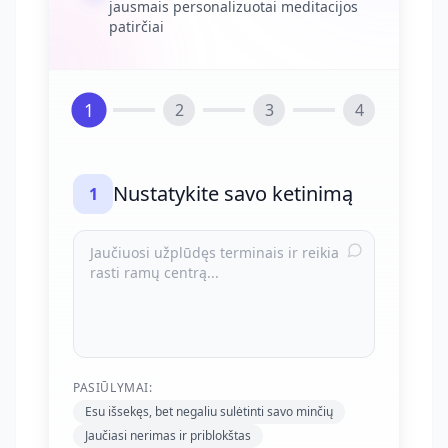
jausmais personalizuotai meditacijos
patirčiai
1
2
3
4
Nustatykite savo ketinimą
1
PASIŪLYMAI:
Esu išsekęs, bet negaliu sulėtinti savo minčių
Jaučiasi nerimas ir priblokštas