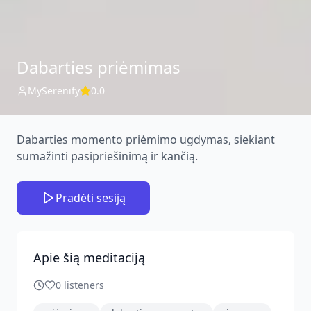
Dabarties priėmimas
MySerenify
0.0
Dabarties momento priėmimo ugdymas, siekiant
sumažinti pasipriešinimą ir kančią.
Pradėti sesiją
Apie šią meditaciją
0
listeners