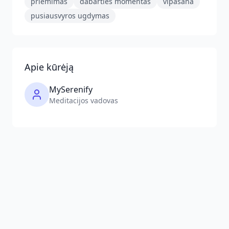
priėmimas
dabarties momentas
vipasana
pusiausvyros ugdymas
Apie kūrėją
MySerenify
Meditacijos vadovas